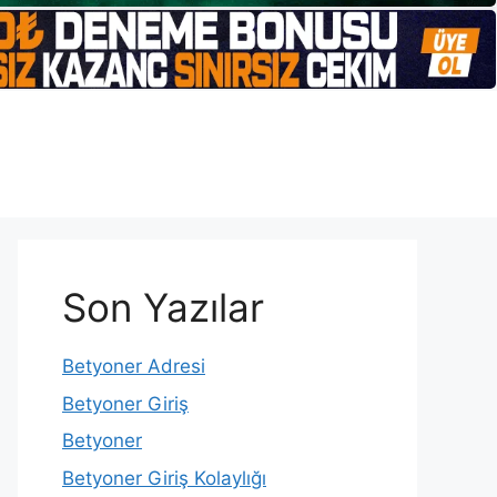
Son Yazılar
Betyoner Adresi
Betyoner Giriş
Betyoner
Betyoner Giriş Kolaylığı