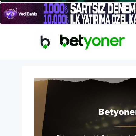
İçeriğe
atla