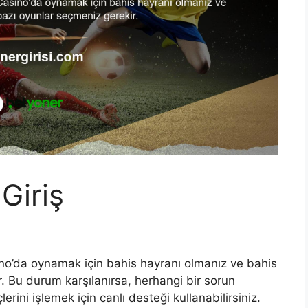
Giriş
ino’da oynamak için bahis hayranı olmanız ve bahis
. Bu durum karşılanırsa, herhangi bir sorun
rini işlemek için canlı desteği kullanabilirsiniz.