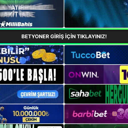
BETYONER GİRİŞ İÇİN TIKLAYINIZ!