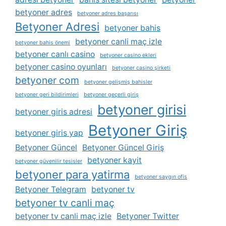
betyoner adres
betyoner adres başarısı
Betyoner Adresi
betyoner bahis
betyoner canli maç izle
betyoner bahis önemi
betyoner canlı casino
betyoner casino ekleri
betyoner casino oyunları
betyoner casino şirketi
betyoner com
betyoner gelişmiş bahisler
betyoner geri bildirimleri
betyoner geçerli giriş
betyoner girisi
betyoner giris adresi
Betyoner Giriş
betyoner giris yap
Betyoner Güncel
Betyoner Güncel Giriş
betyoner kayit
betyoner güvenilir tesisler
betyoner para yatirma
betyoner saygın ofis
Betyoner Telegram
betyoner tv
betyoner tv canli maç
betyoner tv canli maç izle
Betyoner Twitter