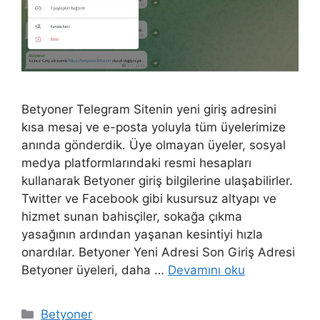
Betyoner Telegram Sitenin yeni giriş adresini
kısa mesaj ve e-posta yoluyla tüm üyelerimize
anında gönderdik. Üye olmayan üyeler, sosyal
medya platformlarındaki resmi hesapları
kullanarak Betyoner giriş bilgilerine ulaşabilirler.
Twitter ve Facebook gibi kusursuz altyapı ve
hizmet sunan bahisçiler, sokağa çıkma
yasağının ardından yaşanan kesintiyi hızla
onardılar. Betyoner Yeni Adresi Son Giriş Adresi
Betyoner üyeleri, daha …
Devamını oku
Kategoriler
Betyoner