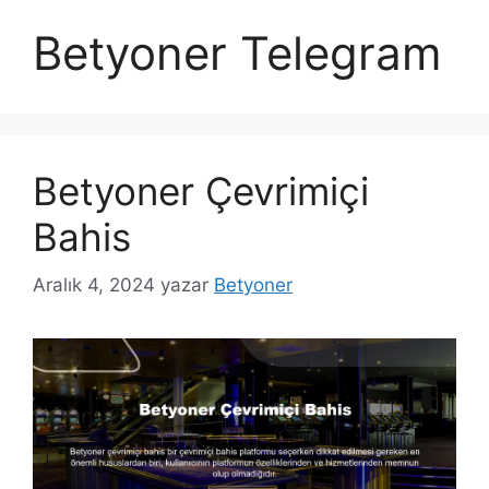
Betyoner Telegram
Betyoner Çevrimiçi
Bahis
Aralık 4, 2024
yazar
Betyoner