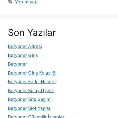
Yorum yap
Son Yazılar
Betyoner Adresi
Betyoner Giriş
Betyoner
Betyoner Giriş Kolaylığı
Betyoner Farklı Hizmet
Betyoner Kolay Üyelik
Betyoner Site Seçimi
Betyoner Slot Yapısı
Betyoner Güvenilir İşlemler