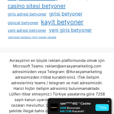
casino sitesi betyoner
girisi betyoner
giris adresi betyoner
kayit betyoner
güncel betyoner
yeni giris betyoner
yeni adresi betyoner
betyoner kullanıcı giriş paneli nerede
Avrasya'nın en büyük reklam platformunda olmak için
Microsoft Teams:
reklam@avrasyamarketing.com
adresimizden veya Telegram: @Avrasyamarketing
adresimizden irtibat kurabilirsiniz. (Tek iletişim
adreslerimiz teams / telegram ve mail adresimizdir.
Harici hiçbir iletişim adresimiz bulunmamaktadır.
Lütfen itibar etmeyiniz.) Türkiye yasalarına göre 7258
sayılı kanun uyarınca yasa dışı bahis oynamanın
cezaları mevcuttur. Şu an bulunduğunuz site hiç bir
şekilde illegal bahis oyunları oynatmıyor ve oynamaya