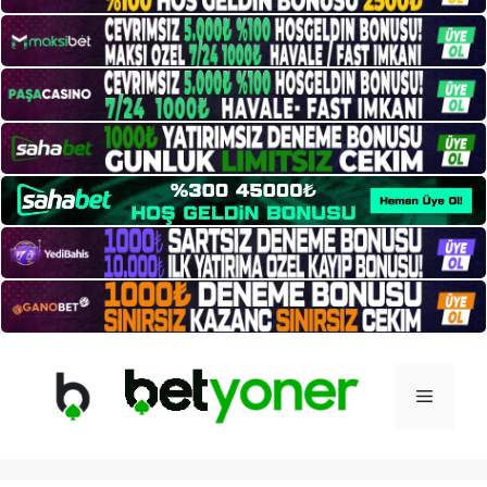
İçeriğe
atla
Menü