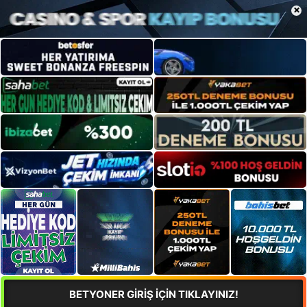
×
BETYONER GİRİŞ İÇİN TIKLAYINIZ!