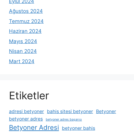
Eylül 2024
Ağustos 2024
Temmuz 2024
Haziran 2024
Mayıs 2024
Nisan 2024
Mart 2024
Etiketler
adresi betyoner
bahis sitesi betyoner
Betyoner
betyoner adres
betyoner adres başarısı
Betyoner Adresi
betyoner bahis