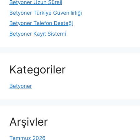
Betyoner Uzun Süreli
Betyoner Türkiye Güvenilirliği
Betyoner Telefon Desteği
Betyoner Kayıt Sistemi
Kategoriler
Betyoner
Arşivler
Temmuz 2026