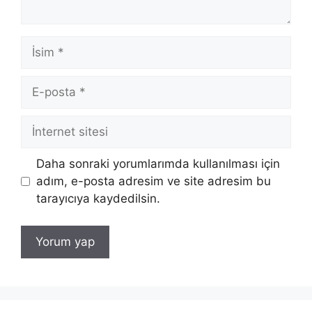
İsim
E-
posta
İnternet
sitesi
Daha sonraki yorumlarımda kullanılması için
adım, e-posta adresim ve site adresim bu
tarayıcıya kaydedilsin.