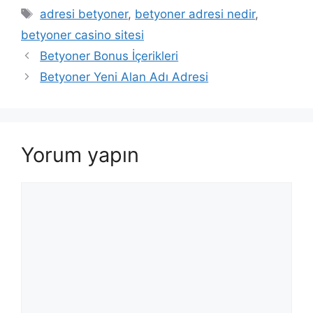
Etiketler
adresi betyoner
,
betyoner adresi nedir
,
betyoner casino sitesi
Betyoner Bonus İçerikleri
Betyoner Yeni Alan Adı Adresi
Yorum yapın
Yorum