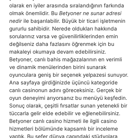
olarak en iyiler arasında sıralandığının farkında
olmak önemlidir. Bu
Betyoner ne sunar adresi
nedir
ile başarılabilir. Büyük bir ticari işletmenin
gururlu sahibidir. Nerede oldukları hakkında
sorularınız varsa ve güvenilirliklerinden emin
değilseniz daha fazlasını öğrenmek için bu
makaleyi okumaya devam edebilirsiniz.
Betyoner, canlı bahis mağazalarının en verimli
ve dinamik menülerinden birini sunarak
oyunculara geniş bir seçenek yelpazesi sunuyor.
Ana sayfaya girdiğinizde üçüncü kategoride
canlı casinonun adını göreceksiniz. Gerçek bir
oyun deneyimi arıyorsanız bu menüyü keşfedin.
Sonuç olarak, çeşitli fırsatlar sunan yetenekli bir
tüccarla gelir elde edebilir ve eğlenebilirsiniz.
Betyoner canlı casino hizmeti ile ilgili casino
hizmetleri bölümünde kapsamlı bir inceleme
yaptık. Bu sefer dünya çapındaki stüdyolara