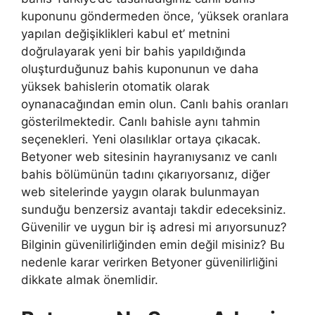
kuponunu göndermeden önce, ‘yüksek oranlara
yapılan değişiklikleri kabul et’ metnini
doğrulayarak yeni bir bahis yapıldığında
oluşturduğunuz bahis kuponunun ve daha
yüksek bahislerin otomatik olarak
oynanacağından emin olun. Canlı bahis oranları
gösterilmektedir. Canlı bahisle aynı tahmin
seçenekleri. Yeni olasılıklar ortaya çıkacak.
Betyoner web sitesinin hayranıysanız ve canlı
bahis bölümünün tadını çıkarıyorsanız, diğer
web sitelerinde yaygın olarak bulunmayan
sunduğu benzersiz avantajı takdir edeceksiniz.
Güvenilir ve uygun bir iş adresi mi arıyorsunuz?
Bilginin güvenilirliğinden emin değil misiniz? Bu
nedenle karar verirken Betyoner güvenilirliğini
dikkate almak önemlidir.