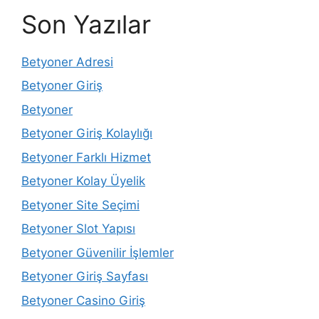
Son Yazılar
Betyoner Adresi
Betyoner Giriş
Betyoner
Betyoner Giriş Kolaylığı
Betyoner Farklı Hizmet
Betyoner Kolay Üyelik
Betyoner Site Seçimi
Betyoner Slot Yapısı
Betyoner Güvenilir İşlemler
Betyoner Giriş Sayfası
Betyoner Casino Giriş