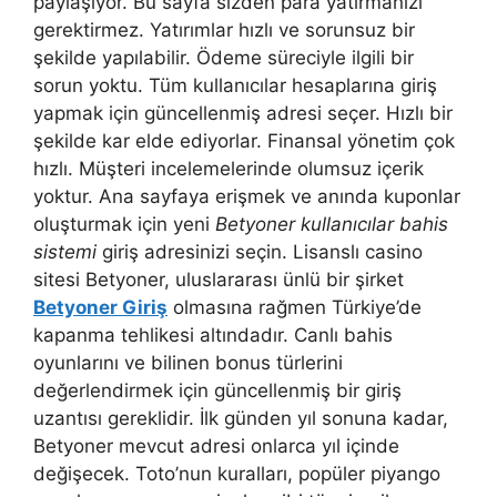
paylaşıyor. Bu sayfa sizden para yatırmanızı
gerektirmez. Yatırımlar hızlı ve sorunsuz bir
şekilde yapılabilir. Ödeme süreciyle ilgili bir
sorun yoktu. Tüm kullanıcılar hesaplarına giriş
yapmak için güncellenmiş adresi seçer. Hızlı bir
şekilde kar elde ediyorlar. Finansal yönetim çok
hızlı. Müşteri incelemelerinde olumsuz içerik
yoktur. Ana sayfaya erişmek ve anında kuponlar
oluşturmak için yeni
Betyoner kullanıcılar bahis
sistemi
giriş adresinizi seçin. Lisanslı casino
sitesi Betyoner, uluslararası ünlü bir şirket
Betyoner Giriş
olmasına rağmen Türkiye’de
kapanma tehlikesi altındadır. Canlı bahis
oyunlarını ve bilinen bonus türlerini
değerlendirmek için güncellenmiş bir giriş
uzantısı gereklidir. İlk günden yıl sonuna kadar,
Betyoner mevcut adresi onlarca yıl içinde
değişecek. Toto’nun kuralları, popüler piyango