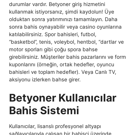
durumlar vardır. Betyoner giriş hizmetini
kullanmak istiyorsanız, şimdi kaydolun! Üye
olduktan sonra yatırımınızı tamamlayın. Daha
sonra bahis oynayabilir veya casino oyunlarına
katılabilirsiniz. Spor bahisleri, futbol,
“basketbol”, tenis, voleybol, hentbol, “dartlar ve
motor sporları gibi çoğu spora bahse
girebilirsiniz. Müşteriler bahis pazarlarını ve form
kuponlarını (örneğin, ortak hedefler, oyuncu
bahisleri ve toplam hedefler). Veya Canlı TV,
aksiyonu izlerken bahse girer.
Betyoner Kullanıcılar
Bahis Sistemi
Kullanıcılar, lisanslı profesyonel altyapı
sağlayıcılarıyla çalışan bir bahisçi üzerinde