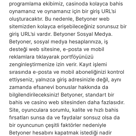
programlama ekibimiz, casinoda kolayca bahis
oynamanız ve oynamanız için bir giriş URL’si
oluşturacaktır. Bu nedenle, Betyoner web
sitemizden kolayca erişebileceğiniz sorunsuz bir
giriş URL’si vardır. Betyoner Sosyal Medya.
Betyoner, sosyal medya hesaplarınıza, iş
desteği web sitesine, e-posta ve mobil
reklamlara tıklayarak portföyünüzü
zenginleştirmenize izin verir. Kayıt işlemi
sırasında e-posta ve mobil aboneliğinizi kontrol
ettiyseniz, yalnızca giriş adresinizle değil, aynı
zamanda efsanevi bonuslar hakkında da
bilgilendirileceksiniz! Betyoner, standart bir
bahis ve casino web sitesinden daha fazlasıdır.
Site, oyunculara sorumlu, kalite ve hızlı bahis
fırsatları sunsa da ve faydalar sonsuz olsa da
bir oyuncunun çeşitli faktörler nedeniyle
Betyoner hesabını kapatmak istediği nadir