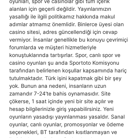
oyunları, spor ve casinolar gibi tüm içerik
alanları için geçerli değildir. Yayınlarımızın
yasallığı ile ilgili politikamız hakkında makul
adımlar atmamız önemlidir. Binlerce üyesi olan
casino sitesi, adres güncellendiği için cevap
vermiyor. İnsanlar genellikle bu konuyu çevrimiçi
forumlarda ve müşteri hizmetleriyle
konuştuklarında tartışırlar. Spor, canlı spor ve
casino oyunları şu anda Sportoto Komisyonu
tarafından belirlenen koşullar kapsamında hariç
tutulmaktadır. Türk işini kapatmak gibi bir şey
yok. Bunun ana nedeni, insanların uzun
zamandır 7-24’te bahis oynamasıdır. Site
çökerse, 1 saat içinde yeni bir site açılır ve
hesap bilgilerinizle giriş yapabilirsiniz. Yeni
oyunların yasadışı yayınlanması yasaldır. Sanal
oyunlar, canlı oyunlar, promosyonlar ve ödeme
seçenekleri, BT tarafından kısıtlanmayan ve