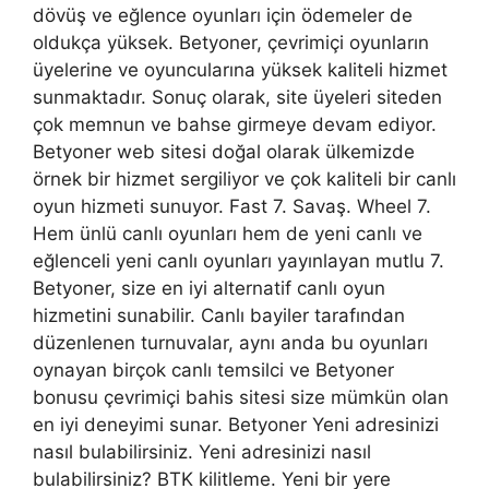
dövüş ve eğlence oyunları için ödemeler de
oldukça yüksek. Betyoner, çevrimiçi oyunların
üyelerine ve oyuncularına yüksek kaliteli hizmet
sunmaktadır. Sonuç olarak, site üyeleri siteden
çok memnun ve bahse girmeye devam ediyor.
Betyoner web sitesi doğal olarak ülkemizde
örnek bir hizmet sergiliyor ve çok kaliteli bir canlı
oyun hizmeti sunuyor. Fast 7. Savaş. Wheel 7.
Hem ünlü canlı oyunları hem de yeni canlı ve
eğlenceli yeni canlı oyunları yayınlayan mutlu 7.
Betyoner, size en iyi alternatif canlı oyun
hizmetini sunabilir. Canlı bayiler tarafından
düzenlenen turnuvalar, aynı anda bu oyunları
oynayan birçok canlı temsilci ve Betyoner
bonusu çevrimiçi bahis sitesi size mümkün olan
en iyi deneyimi sunar. Betyoner Yeni adresinizi
nasıl bulabilirsiniz. Yeni adresinizi nasıl
bulabilirsiniz? BTK kilitleme. Yeni bir yere