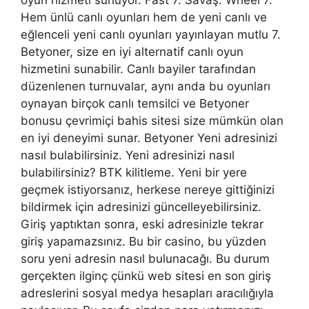
Hem ünlü canlı oyunları hem de yeni canlı ve
eğlenceli yeni canlı oyunları yayınlayan mutlu 7.
Betyoner, size en iyi alternatif canlı oyun
hizmetini sunabilir. Canlı bayiler tarafından
düzenlenen turnuvalar, aynı anda bu oyunları
oynayan birçok canlı temsilci ve Betyoner
bonusu çevrimiçi bahis sitesi size mümkün olan
en iyi deneyimi sunar. Betyoner Yeni adresinizi
nasıl bulabilirsiniz. Yeni adresinizi nasıl
bulabilirsiniz? BTK kilitleme. Yeni bir yere
geçmek istiyorsanız, herkese nereye gittiğinizi
bildirmek için adresinizi güncelleyebilirsiniz.
Giriş yaptıktan sonra, eski adresinizle tekrar
giriş yapamazsınız. Bu bir casino, bu yüzden
soru yeni adresin nasıl bulunacağı. Bu durum
gerçekten ilginç çünkü web sitesi en son giriş
adreslerini sosyal medya hesapları aracılığıyla