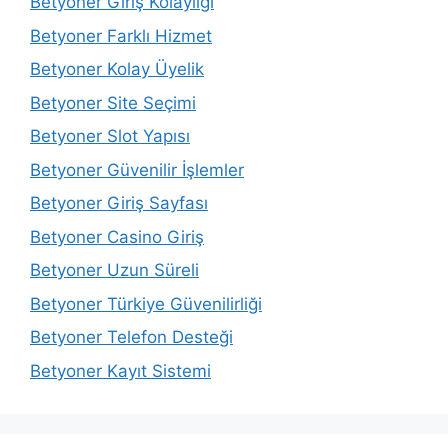
Betyoner Giriş Kolaylığı
Betyoner Farklı Hizmet
Betyoner Kolay Üyelik
Betyoner Site Seçimi
Betyoner Slot Yapısı
Betyoner Güvenilir İşlemler
Betyoner Giriş Sayfası
Betyoner Casino Giriş
Betyoner Uzun Süreli
Betyoner Türkiye Güvenilirliği
Betyoner Telefon Desteği
Betyoner Kayıt Sistemi