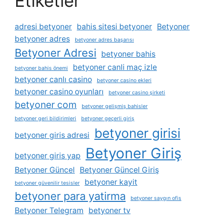
Etiketler
adresi betyoner
bahis sitesi betyoner
Betyoner
betyoner adres
betyoner adres başarısı
Betyoner Adresi
betyoner bahis
betyoner canli maç izle
betyoner bahis önemi
betyoner canlı casino
betyoner casino ekleri
betyoner casino oyunları
betyoner casino şirketi
betyoner com
betyoner gelişmiş bahisler
betyoner geri bildirimleri
betyoner geçerli giriş
betyoner girisi
betyoner giris adresi
Betyoner Giriş
betyoner giris yap
Betyoner Güncel
Betyoner Güncel Giriş
betyoner kayit
betyoner güvenilir tesisler
betyoner para yatirma
betyoner saygın ofis
Betyoner Telegram
betyoner tv