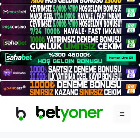
İçeriğe
atla
Menü