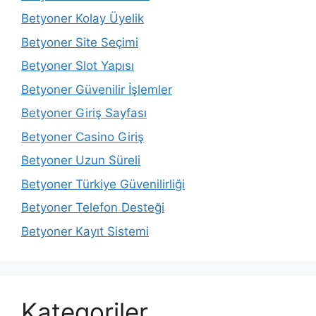
Betyoner Kolay Üyelik
Betyoner Site Seçimi
Betyoner Slot Yapısı
Betyoner Güvenilir İşlemler
Betyoner Giriş Sayfası
Betyoner Casino Giriş
Betyoner Uzun Süreli
Betyoner Türkiye Güvenilirliği
Betyoner Telefon Desteği
Betyoner Kayıt Sistemi
Kategoriler