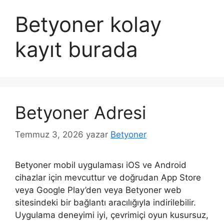
Betyoner kolay
kayıt burada
Betyoner Adresi
Temmuz 3, 2026
yazar
Betyoner
Betyoner mobil uygulaması iOS ve Android
cihazlar için mevcuttur ve doğrudan App Store
veya Google Play’den veya Betyoner web
sitesindeki bir bağlantı aracılığıyla indirilebilir.
Uygulama deneyimi iyi, çevrimiçi oyun kusursuz,