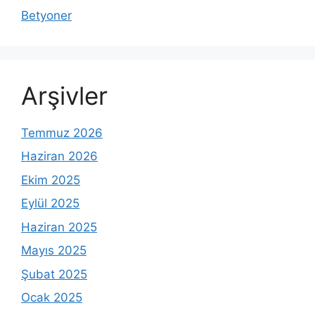
Betyoner
Arşivler
Temmuz 2026
Haziran 2026
Ekim 2025
Eylül 2025
Haziran 2025
Mayıs 2025
Şubat 2025
Ocak 2025