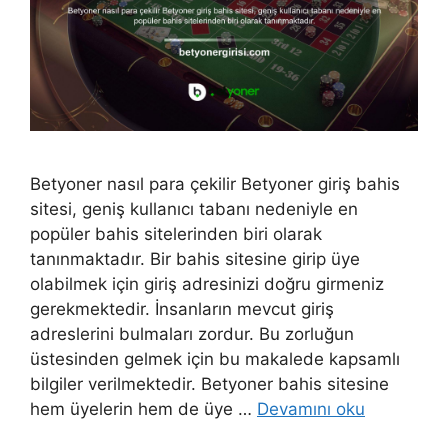
Betyoner nasıl para çekilir Betyoner giriş bahis
sitesi, geniş kullanıcı tabanı nedeniyle en
popüler bahis sitelerinden biri olarak
tanınmaktadır. Bir bahis sitesine girip üye
olabilmek için giriş adresinizi doğru girmeniz
gerekmektedir. İnsanların mevcut giriş
adreslerini bulmaları zordur. Bu zorluğun
üstesinden gelmek için bu makalede kapsamlı
bilgiler verilmektedir. Betyoner bahis sitesine
hem üyelerin hem de üye …
Devamını oku