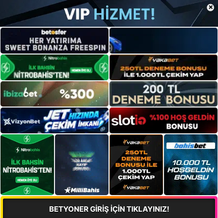
×
BETYONER GİRİŞ İÇİN TIKLAYINIZ!